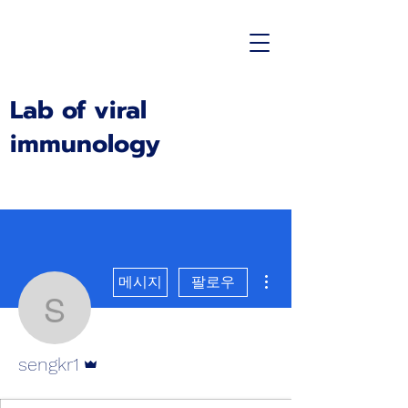
Lab of viral
immunology
더보기
메시지
팔로우
sengkr1
운영자
sengkr1