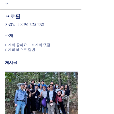
프로필
가입일: 2021년 12월 10일
소개
0
개의 좋아요
5
개의 댓글
0
개의 베스트 답변
게시물