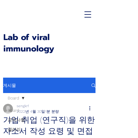
Lab of viral
immunology
게시물
Board
sengkr1
Board
2022년 4월 30일
1분 분량
기업 취업 (연구직)을 위한
공지사항
자소서 작성 요령 및 면접
갤러리